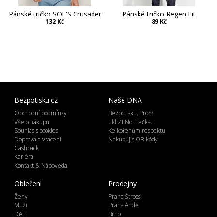
Pánské tričko SOL'S Crusader
Pánské tričko Regen Fit
132 Kč
89 Kč
Bezpotisku.cz
Naše DNA
Obchodní podmínky
Bezpotisku. Proč?
Vše o nákupu
ukliZENo. Tečka.
Souhlas s cookies
Ke kořenům respektu
Doprava a vracení
Nakupuj s QR kódy
Cashback
Kariéra
Kontakt & Nápověda
Oblečení
Prodejny
Ženy
Praha Štross
Muži
Praha Anděl
Děti
Brno