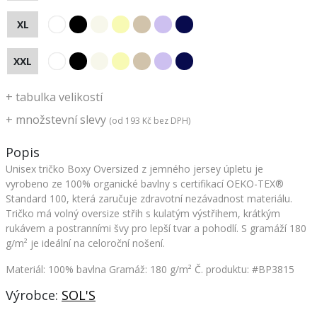
XL
XXL
+
tabulka velikostí
+
množstevní slevy
(od
193 Kč
bez DPH)
Popis
Unisex tričko Boxy Oversized z jemného jersey úpletu je
vyrobeno ze 100% organické bavlny s certifikací OEKO-TEX®
Standard 100, která zaručuje zdravotní nezávadnost materiálu.
Tričko má volný oversize střih s kulatým výstřihem, krátkým
rukávem a postranními švy pro lepší tvar a pohodlí. S gramáží 180
g/m² je ideální na celoroční nošení.
Materiál: 100% bavlna Gramáž: 180 g/m²
Č. produktu: #BP3815
Výrobce:
SOL'S