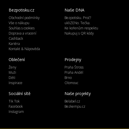
Bezpotisku.cz
Naše DNA
Obchodní podmínky
Bezpotisku. Proč?
Vše o nákupu
ukliZENo. Tečka.
Souhlas s cookies
Ke kořenům respektu
Doprava a vracení
Nakupuj s QR kódy
Cashback
Kariéra
Kontakt & Nápověda
Oblečení
Prodejny
Ženy
Praha Štross
Muži
Praha Anděl
Děti
Brno
Inspirace
Olomouc
Sociální sítě
Naše projekty
Tik Tok
Belabel.cz
Facebook
Bezkempu.cz
Instagram