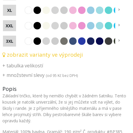
XL
XXL
3XL
zobrazit varianty ve výprodeji
+
tabulka velikostí
+
množstevní slevy
(od
95 Kč
bez DPH)
Popis
Základní tričko, které by nemělo chybět v žádném šatníku. Tento
kousek je natolik univerzální, že si jej můžete vzít na výlet, do
školy i rande. Je z příjemného silnějšího materiálu a má v pase
lehce projmutý střih. Díky pestrobarevné škále barev si vybere
opravdu každý.
Materiál: 100% bavlna, Gramáž: 190 g/m²
Č. produktu: #BP385