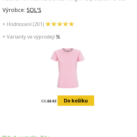
Výrobce:
SOL'S
+
Hodnocení (201)
+
Varianty ve výprodeji
Do košíku
Do košíku
Do 
XXL
66 Kč
XXL
66 Kč