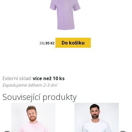
Do košíku
Do košíku
Do 
3XL
95 Kč
3XL
95 Kč
Externí sklad:
více než 10 ks
Expedujeme během 2-3 dní
Související produkty