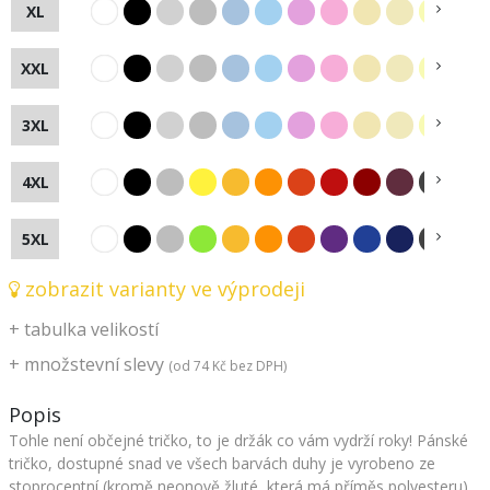
XL
XXL
3XL
4XL
5XL
zobrazit varianty ve výprodeji
+
tabulka velikostí
+
množstevní slevy
(od
74 Kč
bez DPH)
Popis
Tohle není občejné tričko, to je držák co vám vydrží roky! Pánské
tričko, dostupné snad ve všech barvách duhy je vyrobeno ze
stoprocentní (kromě neonově žluté, která má příměs polyesteru)