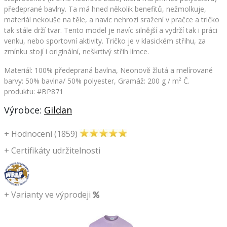
předeprané bavlny. Ta má hned několik benefitů, nežmolkuje,
materiál nekouše na těle, a navíc nehrozí sražení v pračce a tričko
tak stále drží tvar. Tento model je navíc silnější a vydrží tak i práci
venku, nebo sportovní aktivity. Tričko je v klasickém střihu, za
zmínku stojí i originální, neškrtivý střih límce.
Materiál: 100% předepraná bavlna, Neonově žlutá a melírované
barvy: 50% bavlna/ 50% polyester, Gramáž: 200 g / m²
Č.
produktu: #BP871
Výrobce:
Gildan
+
Hodnocení (1859)
+
Certifikáty udržitelnosti
+
Varianty ve výprodeji