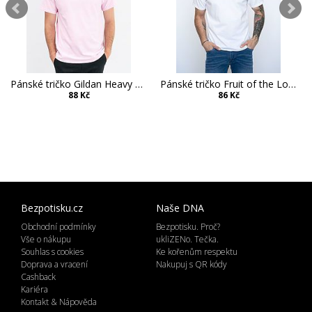
Pánské tričko Gildan Heavy Cotton
Pánské tričko Fruit of the Loom Valueweight
88 Kč
86 Kč
Bezpotisku.cz
Naše DNA
Obchodní podmínky
Bezpotisku. Proč?
Vše o nákupu
ukliZENo. Tečka.
Souhlas s cookies
Ke kořenům respektu
Doprava a vracení
Nakupuj s QR kódy
Cashback
Kariéra
Kontakt & Nápověda