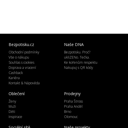
Bezpotisku.cz
Naše DNA
Obchodní podmínky
Bezpotisku. Proč?
Vše o nákupu
ukliZENo. Tečka.
Souhlas s cookies
Ke kořenům respektu
Doprava a vracení
Nakupuj s QR kódy
Cashback
Kariéra
Kontakt & Nápověda
Oblečení
Prodejny
Ženy
Praha Štross
Muži
Praha Anděl
Děti
Brno
Inspirace
Olomouc
Sociální sítě
Naše projekty