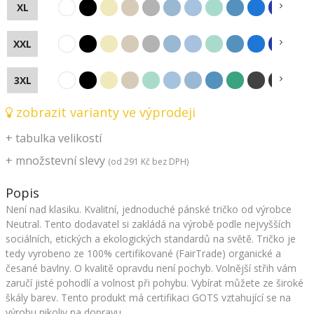
XL
XXL
3XL
zobrazit varianty ve výprodeji
+
tabulka velikostí
+
množstevní slevy
(od
291 Kč
bez DPH)
Popis
Není nad klasiku. Kvalitní, jednoduché pánské tričko od výrobce
Neutral. Tento dodavatel si zakládá na výrobě podle nejvyšších
sociálních, etických a ekologických standardů na světě. Tričko je
tedy vyrobeno ze 100% certifikované (FairTrade) organické a
česané bavlny. O kvalitě opravdu není pochyb. Volnější střih vám
zaručí jisté pohodlí a volnost při pohybu. Vybírat můžete ze široké
škály barev. Tento produkt má certifikaci GOTS vztahující se na
výrobu nikoliv na dopravu.