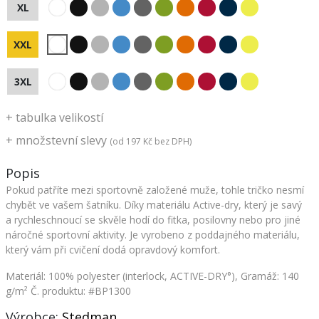
XL
XXL
3XL
+
tabulka velikostí
+
množstevní slevy
(od
197 Kč
bez DPH)
Popis
Pokud patříte mezi sportovně založené muže, tohle tričko nesmí
chybět ve vašem šatníku. Díky materiálu Active-dry, který je savý
a rychleschnoucí se skvěle hodí do fitka, posilovny nebo pro jiné
náročné sportovní aktivity. Je vyrobeno z poddajného materiálu,
který vám při cvičení dodá opravdový komfort.
Materiál: 100% polyester (interlock, ACTIVE-DRY°), Gramáž: 140
g/m²
Č. produktu: #BP1300
Výrobce:
Stedman