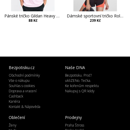
Pánské tričko Gildan Heavy Cotton
Dámské sportovní tričko Roly Avus
88 Kč
239 Kč
Bezpotisku.cz
Naše DNA
Obchodní podmínky
Bezpotisku. Proč?
Vše o nákupu
ukliZENo. Tečka.
Souhlas s cookies
Ke kořenům respektu
Doprava a vracení
Nakupuj s QR kódy
Cashback
Kariéra
Kontakt & Nápověda
Oblečení
Prodejny
Ženy
Praha Štross