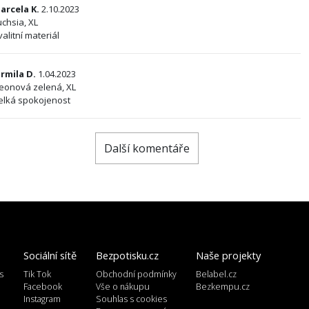
arcela K.
2.10.2023
uchsia, XL
valitní materiál
armila D.
1.04.2023
eonová zelená, XL
elká spokojenost
Další komentáře
Sociální sítě
Bezpotisku.cz
Naše projekty
s
Tik Tok
Obchodní podmínky
Belabel.cz
l
Facebook
Vše o nákupu
Bezkempu.cz
Instagram
Souhlas s cookies