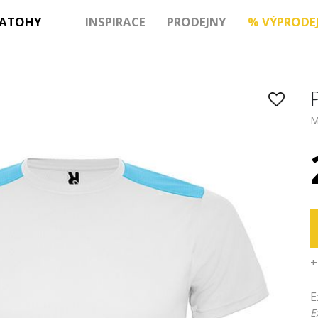
ATOHY
INSPIRACE
PRODEJNY
%
VÝPRODE
M
+
E
E