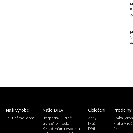
M
F
K
J
N
V
Naši výrobci
Naše DNA
Oblečení
Prodejny
Fruit of the loom
Bezpotisku. Proč?
Ženy
Praha Štros
ukliZENo. Tečka.
Muži
Praha Andě
Ke kořenům respektu
Děti
Brno