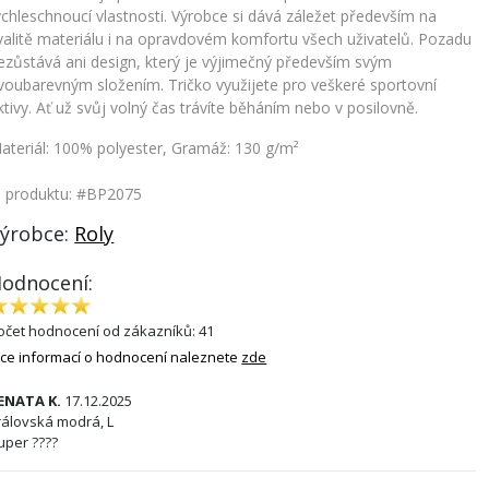
ychleschnoucí vlastnosti. Výrobce si dává záležet především na
valitě materiálu i na opravdovém komfortu všech uživatelů. Pozadu
ezůstává ani design, který je výjimečný především svým
voubarevným složením. Tričko využijete pro veškeré sportovní
ktivy. Ať už svůj volný čas trávíte běháním nebo v posilovně.
ateriál: 100% polyester, Gramáž: 130 g/m²
. produktu: #BP2075
ýrobce:
Roly
odnocení:
očet hodnocení od zákazníků: 41
íce informací o hodnocení naleznete
zde
ričko ProAct
Pánské sportovní tričko Estoril
ENATA K.
17.12.2025
1 Kč
220 Kč
rálovská modrá, L
uper ????