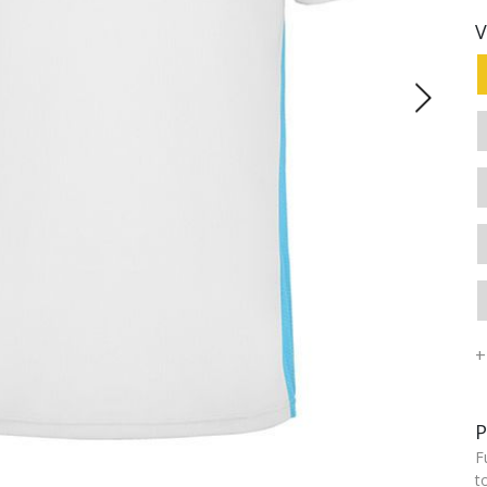
V
+
P
F
t