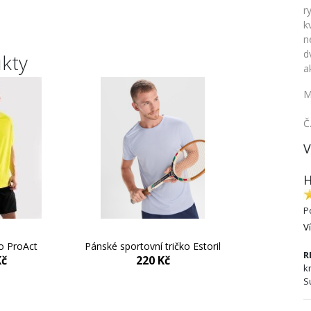
r
k
n
d
ukty
a
M
Č
V
H
P
V
ko ProAct
Pánské sportovní tričko Estoril
Funkční t
R
Kč
220 Kč
17
k
S