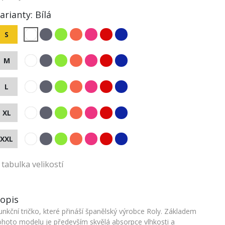
arianty:
Bílá
S
M
L
XL
XXL
tabulka velikostí
opis
unkční tričko, které přináší španělský výrobce Roly. Základem
ohoto modelu je především skvělá absorpce vlhkosti a