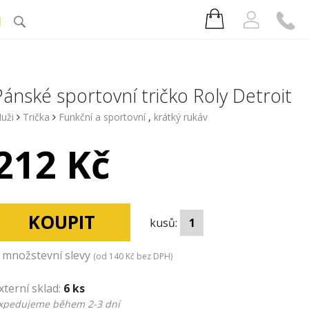
J
Pánské sportovní tričko Roly Detroit
uži
Trička
Funkční a sportovní
,
krátký rukáv
212 Kč
KOUPIT
kusů:
množstevní slevy
(od
140 Kč
bez DPH)
xterní sklad:
6 ks
xpedujeme během 2-3 dní