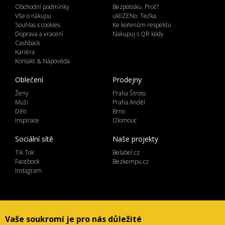
Obchodní podmínky
Bezpotisku. Proč?
Vše o nákupu
ukliZENo. Tečka.
Souhlas s cookies
Ke kořenům respektu
Doprava a vracení
Nakupuj s QR kódy
Cashback
Kariéra
Kontakt & Nápověda
Oblečení
Prodejny
Ženy
Praha Štross
Muži
Praha Anděl
Děti
Brno
Inspirace
Olomouc
Sociální sítě
Naše projekty
Tik Tok
Belabel.cz
Facebook
Bezkempu.cz
Instagram
Lemicom spol. s r.o. | IČ 27561054
Vaše soukromí je pro nás důležité
Ve Žlíbku 1800/77, hala A2, Praha 9, 19300