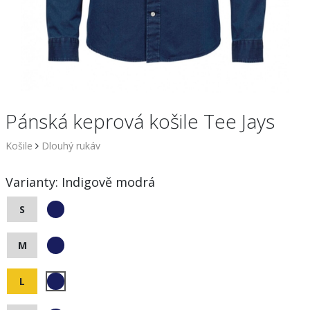
Pánská keprová košile Tee Jays
Košile
Dlouhý rukáv
Varianty:
Indigově modrá
S
M
L