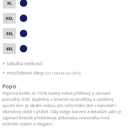
XL
XXL
3XL
4XL
+
tabulka velikostí
+
množstevní slevy
(od
1284 Kč
bez DPH)
Popis
Keprová košile ze 100% bavlny nabízí přiléhavý a zároveň
pohodlný střih, doplněný o límeček na knoflíčky a zaoblený
spodní lem. Je ideální volbou pro neformální den v kanceláři i
víkendový oběd s přáteli. Díky indigo barvení a detailům jako je
zapínací límeček představuje dokonalou rovnováhu mezi
ležérním stylem a elegancí.