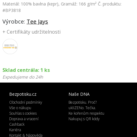
Materiál: 100% bavlna (kepr), Gramáž: 166 g/m²
Č. produktu:
#BP3818
Výrobce:
Tee Jays
+
Certifikáty udržitelnosti
Sklad centrála: 1 ks
Expedujeme do 24h
Bezpotisku.cz
Naše DNA
Obchodní podmínky
Bezpotisku. Proč?
Vše o nákupu
ukliZENo. Tečka.
Souhlas s cookies
Ke kořenům respektu
Doprava a vracení
Nakupuj s QR kódy
Cashback
Kariéra
Kontakt & Nápověda