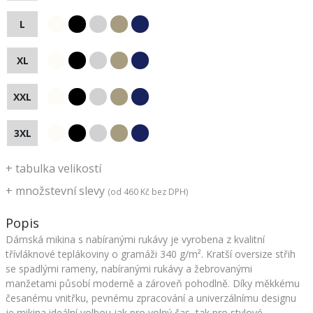
L
XL
XXL
3XL
+
tabulka velikostí
+
množstevní slevy
(od
460 Kč
bez DPH)
Popis
Dámská mikina s nabíranými rukávy je vyrobena z kvalitní
třívláknové teplákoviny o gramáži 340 g/m². Kratší oversize střih
se spadlými rameny, nabíranými rukávy a žebrovanými
manžetami působí moderně a zároveň pohodlně. Díky měkkému
česanému vnitřku, pevnému zpracování a univerzálnímu designu
je mikina ideální volbou jak pro volný čas, tak pro stylové