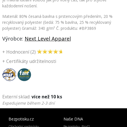
každodenní nošení.
Materiál: 80% česaná bavlna s prstencovým předením, 20 %
recyklovaný polyester (šedá: 75 % bavlna, 25 % recyklovaný
polyester) Gramáž: 340 g/m²
Č. produktu: #BP3869
Výrobce:
Next Level Apparel
+
Hodnocení (2)
+
Certifikáty udržitelnosti
Externí sklad:
více než 10 ks
Expedujeme během 2-3 dní
Bezpotisku.cz
Naše DNA
Obchodní podmínky
Bezpotisku. Proč?