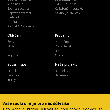
Vše o nákupu
ukliZENo. Tečka.
Souhlas s cookies
Ke kořenům respektu
Doprava a vracení
Nakupuj s QR kódy
Cashback
Kariéra
Kontakt & Nápověda
Oblečení
Prodejny
Ženy
Praha Štross
Muži
Praha Anděl
Děti
Brno
Inspirace
Olomouc
Sociální sítě
Naše projekty
Tik Tok
Belabel.cz
Facebook
Bezkempu.cz
Instagram
Lemicom spol. s r.o. | IČ 27561054
Vaše soukromí je pro nás důležité
Ve Žlíbku 1800/77, hala A2, Praha 9, 19300
Tyto webové stránky využívají soubory cookie. Cookies jsou
Česká Republika