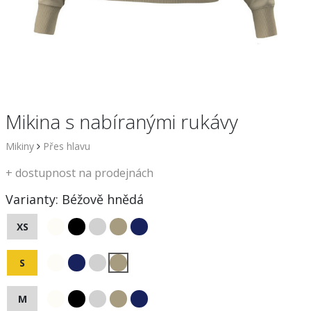
Mikina s nabíranými rukávy
Mikiny
Přes hlavu
+
dostupnost na prodejnách
Varianty:
Béžově hnědá
XS
S
M