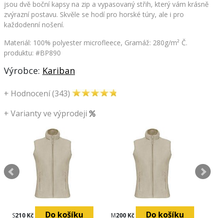
jsou dvě boční kapsy na zip a vypasovaný střih, který vám krásně
zvýrazní postavu. Skvěle se hodí pro horské túry, ale i pro
každodenní nošení.
Materiál: 100% polyester microfleece, Gramáž: 280g/m²
Č.
produktu: #BP890
Výrobce:
Kariban
+
Hodnocení (343)
+
Varianty ve výprodeji
Do košíku
Do košíku
S
210 Kč
M
200 Kč
M