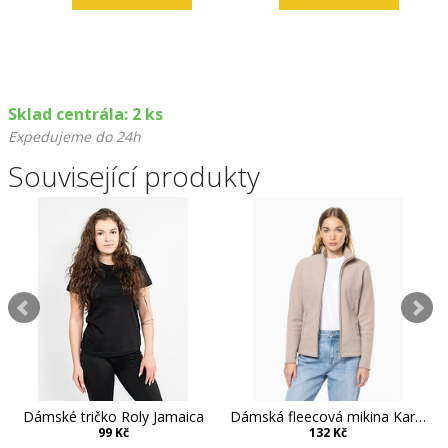
Sklad centrála: 2 ks
Expedujeme do 24h
Související produkty
Dámské tričko Roly Jamaica
Dámská fleecová mikina Kariban Maureen
99 Kč
132 Kč