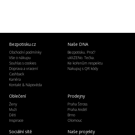
Bezpotisku.cz
Naše DNA
Obchodní podmínky
Bezpotisku. Proč?
Vše o nákupu
ukliZENo. Tečka.
Souhlas s cookies
Ke kořenům respektu
Doprava a vracení
Nakupuj s QR kódy
Cashback
Kariéra
Kontakt & Nápověda
Oblečení
Prodejny
Ženy
Praha Štross
Muži
Praha Anděl
Děti
Brno
Inspirace
Olomouc
Sociální sítě
Naše projekty