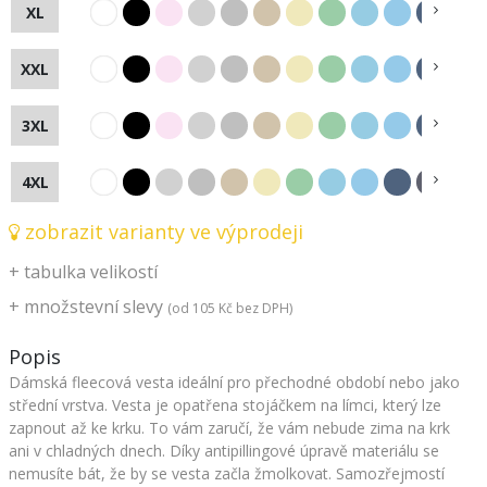
XL
XXL
3XL
4XL
zobrazit varianty ve výprodeji
+
tabulka velikostí
+
množstevní slevy
(od
105 Kč
bez DPH)
Popis
Dámská fleecová vesta ideální pro přechodné období nebo jako
střední vrstva. Vesta je opatřena stojáčkem na límci, který lze
zapnout až ke krku. To vám zaručí, že vám nebude zima na krk
ani v chladných dnech. Díky antipillingové úpravě materiálu se
nemusíte bát, že by se vesta začla žmolkovat. Samozřejmostí