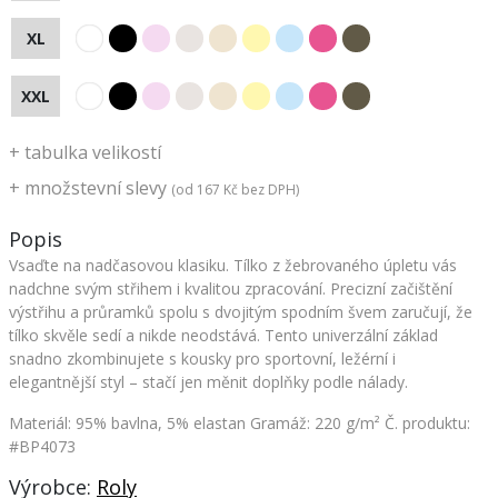
XL
XXL
+
tabulka velikostí
+
množstevní slevy
(od
167 Kč
bez DPH)
Popis
Vsaďte na nadčasovou klasiku. Tílko z žebrovaného úpletu vás
nadchne svým střihem i kvalitou zpracování. Precizní začištění
výstřihu a průramků spolu s dvojitým spodním švem zaručují, že
tílko skvěle sedí a nikde neodstává. Tento univerzální základ
snadno zkombinujete s kousky pro sportovní, ležérní i
elegantnější styl – stačí jen měnit doplňky podle nálady.
Materiál: 95% bavlna, 5% elastan
Gramáž: 220 g/m²
Č. produktu:
#BP4073
Výrobce:
Roly