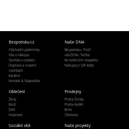
Bezpotisku.cz
Naše DNA
Obchodní podmínky
Bezpotisku. Proč?
Vše o nákupu
ukliZENo. Tečka.
Souhlas s cookies
Ke kořenům respektu
Doprava a vracení
Nakupuj s QR kódy
Cashback
Kariéra
Kontakt & Nápověda
Oblečení
Prodejny
Ženy
Praha Štross
Muži
Praha Anděl
Děti
Brno
Inspirace
Olomouc
Sociální sítě
Naše projekty