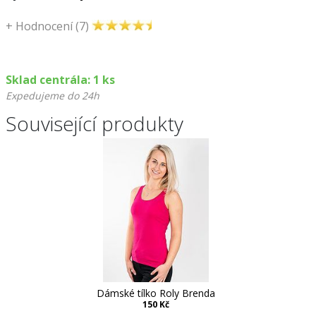
+
Hodnocení (7)
Sklad centrála: 1 ks
Expedujeme do 24h
Související produkty
oly Brenda
Dámské tílko Roly Brenda
Dámské tíl
č
150 Kč
1