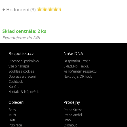
+
Hodnocení (3)
Sklad centrála: 2 ks
Expedujeme do 24h
Bezpotisku.cz
Naše DNA
Obchodní podmínky
Bezpotisku. Proč?
Vše o nákupu
ukliZENo. Tečka.
Souhlas s cookies
Ke kořenům respektu
Doprava a vracení
Nakupuj s QR kódy
Cashback
Kariéra
Kontakt & Nápověda
Oblečení
Prodejny
Ženy
Praha Štross
Muži
Praha Anděl
Děti
Brno
Inspirace
Olomouc