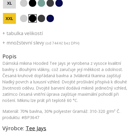
XL
XXL
+
tabulka velikostí
+
množstevní slevy
(od
744 Kč
bez DPH)
Popis
Dámská mikina Hooded Tee Jays je vyrobena z vysoce kvalitní
bavlny s dlouhými vlákny, což zaručuje její měkkost a odolnost.
Česaná kruhově dopřádaná bavlna a 3vláknitá tkanina zajišťují
hladký povrch a luxusní vzhled. Dvojité prošívání přispívá k dlouhé
životnosti oděvu. Dvojité barvení dodává mikině jedinečný vzhled,
zatímco česaná vnitřní úprava zajišťuje maximální pohodlí při
nošení. Mikinu lze prát při teplotě 60 °C.
Materiál: 70% bavlna, 30% polyester Gramáž: 310-320 g/m²
Č.
produktu: #BP3647
Výrobce:
Tee Jays