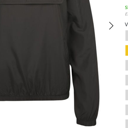
S
E
V