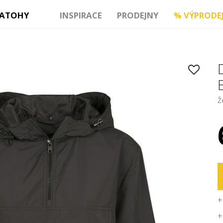
ATOHY
INSPIRACE
PRODEJNY
%
VÝPRODE
Ž
+
+