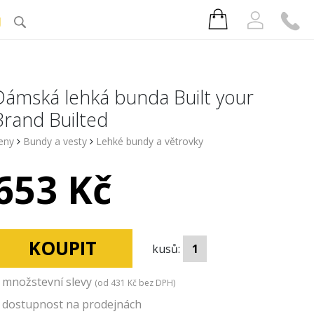
J
Dámská lehká bunda Built your
Brand Builted
eny
Bundy a vesty
Lehké bundy a větrovky
653 Kč
KOUPIT
kusů:
množstevní slevy
(od
431 Kč
bez DPH)
dostupnost na prodejnách