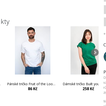
ukty
+
C
P
D
v
Builted
Pánské tričko Fruit of the Loom Valueweight
r
86 Kč
258 Kč
z
M