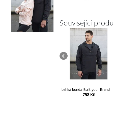
Související prod
Dámská bunda Built your Brand Bomber
Lehká bunda Built your Brand 
620 Kč
758 Kč