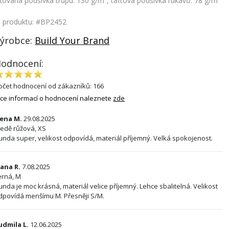
íťovaná podšívka trupu: 130 g/m², taftová podšívka rukávů: 78 g/m²
. produktu: #BP2452
ýrobce:
Build Your Brand
odnocení:
očet hodnocení od zákazníků: 166
íce informací o hodnocení naleznete
zde
rena M.
29.08.2025
ledě růžová, XS
unda super, velikost odpovídá, materiál příjemný. Velká spokojenost.
vana R.
7.08.2025
erná, M
unda je moc krásná, materiál velice příjemný. Lehce sbalitelná. Velikost
dpovídá menšímu M. Přesněji S/M.
udmila L.
12.06.2025