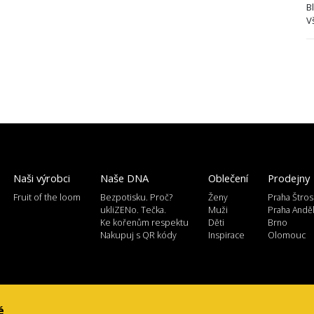
B
V
Naši výrobci
Naše DNA
Oblečení
Prodejny
Fruit of the loom
Bezpotisku. Proč?
Ženy
Praha Štros
ukliZENo. Tečka.
Muži
Praha Andě
Ke kořenům respektu
Děti
Brno
Nakupuj s QR kódy
Inspirace
Olomouc
é