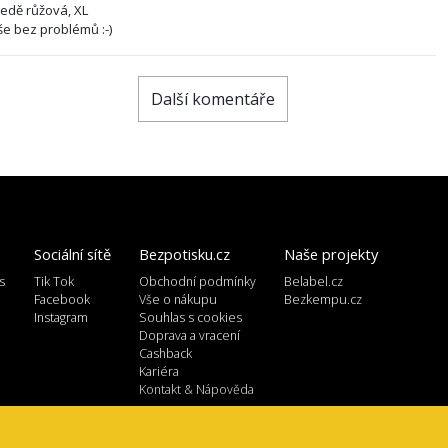
ledě růžová, XL
še bez problémů :-)
Další komentáře
Sociální sítě
Bezpotisku.cz
Naše projekty
s
Tik Tok
Obchodní podmínky
Belabel.cz
l
Facebook
Vše o nákupu
Bezkempu.cz
Instagram
Souhlas s cookies
Doprava a vracení
Cashback
Kariéra
Kontakt & Nápověda