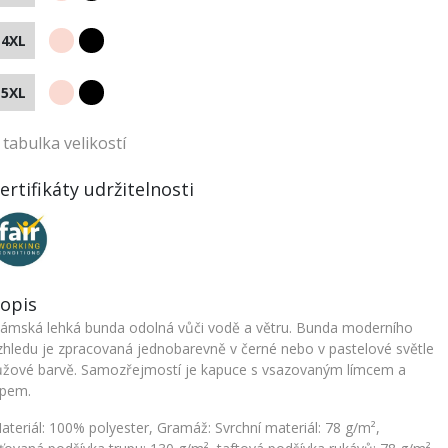
4XL
5XL
tabulka velikostí
ertifikáty udržitelnosti
opis
ámská lehká bunda odolná vůči vodě a větru. Bunda moderního
zhledu je zpracovaná jednobarevně v černé nebo v pastelové světle
Dámské tričko Built your Brand Extended Shoulder
Dámská bunda Built your Brand Bomber
ůžové barvě. Samozřejmostí je kapuce s vsazovaným límcem a
620 Kč
758 Kč
ipem.
ateriál: 100% polyester, Gramáž: Svrchní materiál: 78 g/m²,