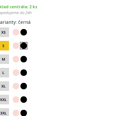
klad centrála: 2 ks
xpedujeme do 24h
arianty:
černá
XS
S
M
L
XL
XXL
3XL