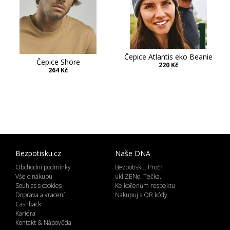
Čepice Atlantis eko Beanie
Čepice Shore
220 Kč
264 Kč
Bezpotisku.cz
Naše DNA
Obchodní podmínky
Bezpotisku. Proč?
Vše o nákupu
ukliZENo. Tečka.
Souhlas s cookies
Ke kořenům respektu
Doprava a vracení
Nakupuj s QR kódy
Cashback
Kariéra
Kontakt & Nápověda