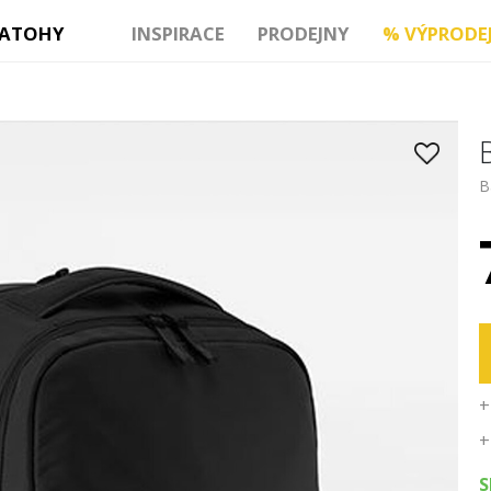
ATOHY
INSPIRACE
PRODEJNY
%
VÝPRODE
B
+
+
S