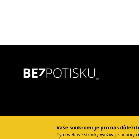
Vaše soukromí je pro nás důležit
Tyto webové stránky využívají soubory c