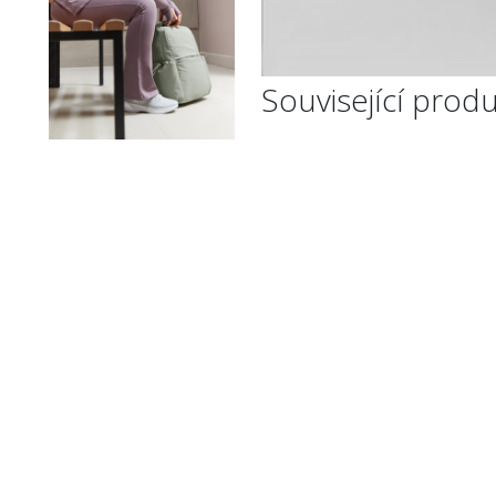
Související prod
Batoh Luxe
1418 Kč