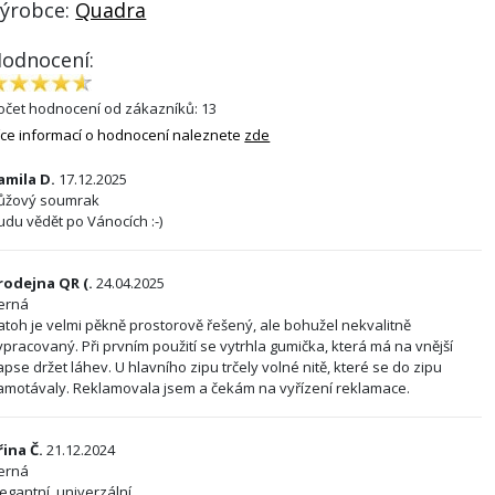
ýrobce:
Quadra
odnocení:
očet hodnocení od zákazníků: 13
íce informací o hodnocení naleznete
zde
amila D.
17.12.2025
ůžový soumrak
udu vědět po Vánocích :-)
rodejna QR (.
24.04.2025
erná
atoh je velmi pěkně prostorově řešený, ale bohužel nekvalitně
ypracovaný. Při prvním použití se vytrhla gumička, která má na vnější
apse držet láhev. U hlavního zipu trčely volné nitě, které se do zipu
amotávaly. Reklamovala jsem a čekám na vyřízení reklamace.
iřina Č.
21.12.2024
erná
legantní, univerzální