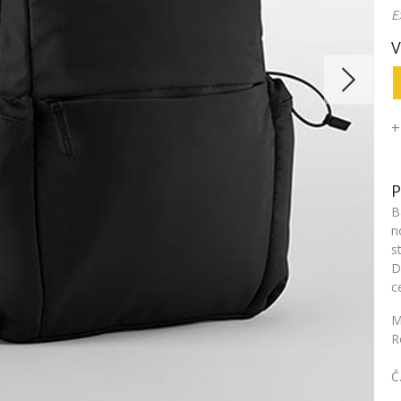
E
V
+
P
B
n
s
D
c
M
R
Č