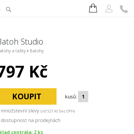
J
Batoh Studio
atohy a tašky
Batohy
797 Kč
KOUPIT
kusů:
množstevní slevy
(od
527 Kč
bez DPH)
dostupnost na prodejnách
klad centrála: 2 ks