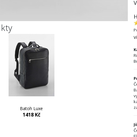
V
H
ukty
P
V
K
R
B
P
Č
B
v
k
z
Batoh Luxe
Batoh Luxe
1418 Kč
1418 Kč
J
Č
E