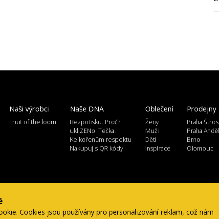
Naši výrobci
Naše DNA
Oblečení
Prodejny
Fruit of the loom
Bezpotisku. Proč?
Ženy
Praha Štros
ukliZENo. Tečka.
Muži
Praha Andě
Ke kořenům respektu
Děti
Brno
Nakupuj s QR kódy
Inspirace
Olomouc
é
ookie. Cookies jsou používány pro personalizování reklam, což nám