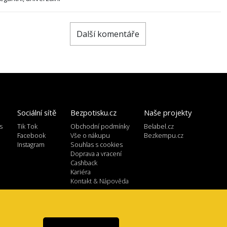
Další komentáře
Sociální sítě
Bezpotisku.cz
Naše projekty
s
Tik Tok
Obchodní podmínky
Belabel.cz
l
Facebook
Vše o nákupu
Bezkempu.cz
Instagram
Souhlas s cookies
Doprava a vracení
Cashback
Kariéra
Kontakt & Nápověda