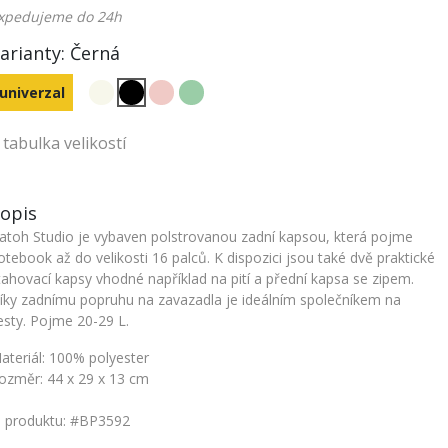
xpedujeme do 24h
arianty:
Černá
univerzal
tabulka velikostí
opis
atoh Studio je vybaven polstrovanou zadní kapsou, která pojme
otebook až do velikosti 16 palců. K dispozici jsou také dvě praktické
tahovací kapsy vhodné například na pití a přední kapsa se zipem.
íky zadnímu popruhu na zavazadla je ideálním společníkem na
esty. Pojme 20-29 L.
ateriál: 100% polyester
ozměr: 44 x 29 x 13 cm
. produktu: #BP3592