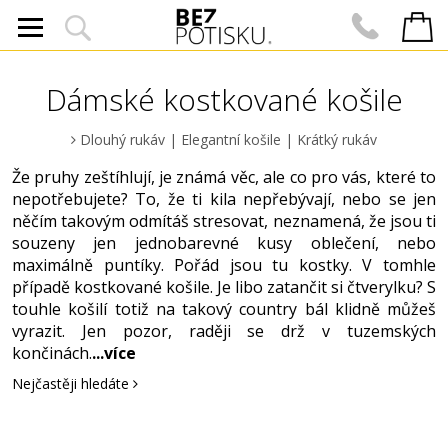
Dámské kostkované košile
Dlouhý rukáv
|
Elegantní košile
|
Krátký rukáv
Že pruhy zeštíhlují, je známá věc, ale co pro vás, které to
nepotřebujete? To, že ti kila nepřebývají, nebo se jen
něčím takovým odmítáš stresovat, neznamená, že jsou ti
souzeny jen jednobarevné kusy oblečení, nebo
maximálně puntíky. Pořád jsou tu kostky. V tomhle
případě kostkované košile. Je libo zatančit si čtverylku? S
touhle košilí totiž na takový country bál klidně můžeš
vyrazit. Jen pozor, raději se drž v tuzemských
končinách.
...více
Nejčastěji hledáte