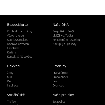
Bezpotisku.cz
Naše DNA
Obchodní podmínky
Bezpotisku. Proč?
Vše o nákupu
ukliZENo. Tečka.
Souhlas s cookies
Ke kořenům respektu
Doprava a vracení
Nakupuj s QR kódy
Cashback
Kariéra
Kontakt & Nápověda
Oblečení
Prodejny
Ženy
Praha Štross
Muži
Praha Anděl
Děti
Brno
Inspirace
Olomouc
Sociální sítě
Naše projekty
Tik Tok
Belabel.cz