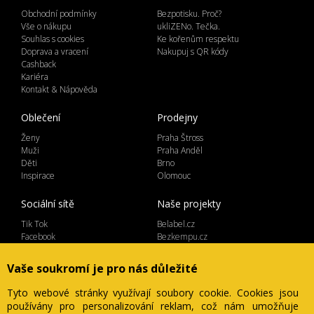
Obchodní podmínky
Bezpotisku. Proč?
Vše o nákupu
ukliZENo. Tečka.
Souhlas s cookies
Ke kořenům respektu
Doprava a vracení
Nakupuj s QR kódy
Cashback
Kariéra
Kontakt & Nápověda
Oblečení
Prodejny
Ženy
Praha Štross
Muži
Praha Anděl
Děti
Brno
Inspirace
Olomouc
Sociální sítě
Naše projekty
Tik Tok
Belabel.cz
Facebook
Bezkempu.cz
Instagram
Vaše soukromí je pro nás důležité
Tyto webové stránky využívají soubory cookie. Cookies jsou
používány pro personalizování reklam, což nám umožňuje
Lemicom spol. s r.o. | IČ 27561054