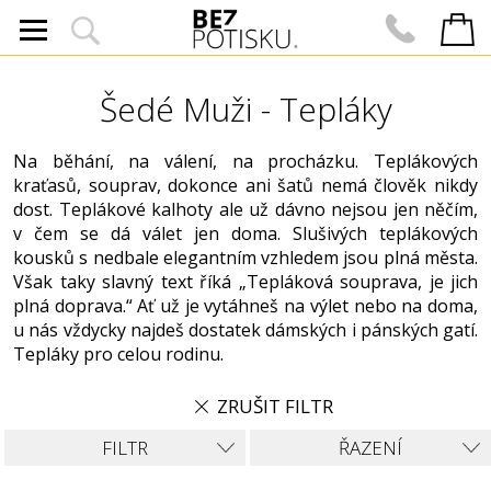
Šedé Muži - Tepláky
Na běhání, na válení, na procházku. Teplákových
kraťasů, souprav, dokonce ani šatů nemá člověk nikdy
dost. Teplákové kalhoty ale už dávno nejsou jen něčím,
v čem se dá válet jen doma. Slušivých teplákových
kousků s nedbale elegantním vzhledem jsou plná města.
Však taky slavný text říká „Tepláková souprava, je jich
plná doprava.“ Ať už je vytáhneš na výlet nebo na doma,
u nás vždycky najdeš dostatek dámských i pánských gatí.
Tepláky pro celou rodinu.
ZRUŠIT FILTR
FILTR
ŘAZENÍ