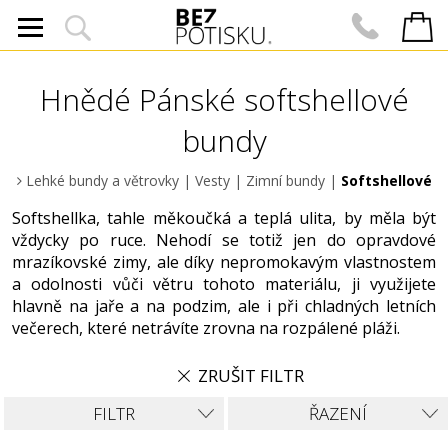
Hnědé Pánské softshellové
bundy
Lehké bundy a větrovky
|
Vesty
|
Zimní bundy
|
Softshellové
Softshellka, tahle měkoučká a teplá ulita, by měla být
vždycky po ruce. Nehodí se totiž jen do opravdové
mrazíkovské zimy, ale díky nepromokavým vlastnostem
a odolnosti vůči větru tohoto materiálu, ji využijete
hlavně na jaře a na podzim, ale i při chladných letních
večerech, které netrávíte zrovna na rozpálené pláži.
ZRUŠIT FILTR
FILTR
ŘAZENÍ