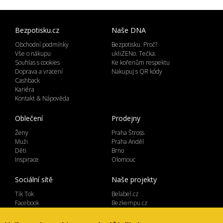
Bezpotisku.cz
Naše DNA
Obchodní podmínky
Bezpotisku. Proč?
Vše o nákupu
ukliZENo. Tečka.
Souhlas s cookies
Ke kořenům respektu
Doprava a vracení
Nakupuj s QR kódy
Cashback
Kariéra
Kontakt & Nápověda
Oblečení
Prodejny
Ženy
Praha Štross
Muži
Praha Anděl
Děti
Brno
Inspirace
Olomouc
Sociální sítě
Naše projekty
Tik Tok
Belabel.cz
Facebook
Bezkempu.cz
Instagram