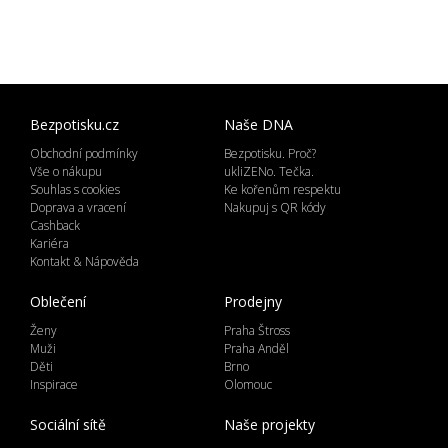
Bezpotisku.cz
Naše DNA
Obchodní podmínky
Bezpotisku. Proč?
Vše o nákupu
ukliZENo. Tečka.
Souhlas s cookies
Ke kořenům respektu
Doprava a vracení
Nakupuj s QR kódy
Cashback
Kariéra
Kontakt & Nápověda
Oblečení
Prodejny
Ženy
Praha Štross
Muži
Praha Anděl
Děti
Brno
Inspirace
Olomouc
Sociální sítě
Naše projekty