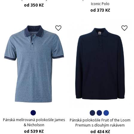
Iconic Polo
od 350 Kč
od 373 Kč
Pánská melírovaná polokošile James
Pánská polokošile Fruit of the Loom
& Nicholson
Premium s dlouhým rukávem
od 539 Kč
od 434 Kč