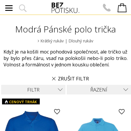
Modrá Pánské polo trička
Krátký rukáv
|
Dlouhý rukáv
Když je na košili moc pohodová společnost, ale tričko už
by bylo přes čáru, vsaď na polokošii nebo-li polo triko.
Volnost a formálnost v jednom kousku oblečení.
ZRUŠIT FILTR
FILTR
ŘAZENÍ
CENOVÝ TRHÁK