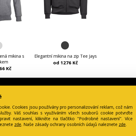
Elegantní mikina na zip Tee Jays
lená mikina s
škem
od 1276 Kč
66 Kč
é
Naši výrobci
Naše DNA
Oblečení
Prodejny
ookie. Cookies jsou používány pro personalizování reklam, což nám
Fruit of the loom
Bezpotisku. Proč?
Ženy
Praha Štros
lužby. Váš souhlas s využíváním všech souborů cookie potvrďte
ukliZENo. Tečka.
Muži
Praha Andě
ravit nastavení, klikněte na tlačítko "Podrobné nastavení". Více
Ke kořenům respektu
Děti
Brno
leznete
zde
. Naše zásady ochrany osobních údajů naleznete
zde
.
Nakupuj s QR kódy
Inspirace
Olomouc