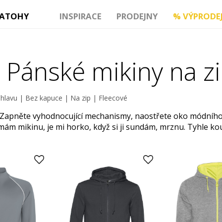
ATOHY
INSPIRACE
PRODEJNY
%
VÝPRODE
 Pánské mikiny na z
 hlavu
|
Bez kapuce
|
Na zip
|
Fleecové
! Zapněte vyhodnocující mechanismy, naostřete oko módního z
mám mikinu, je mi horko, když si ji sundám, mrznu. Tyhle k