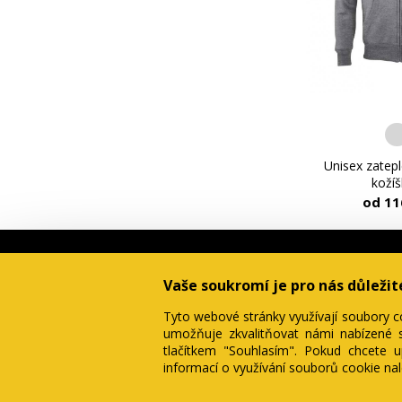
Unisex zatep
koží
od 11
Vaše soukromí je pro nás důležit
Tyto webové stránky využívají soubory c
umožňuje zkvalitňovat námi nabízené s
tlačítkem "Souhlasím". Pokud chcete up
informací o využívání souborů cookie na