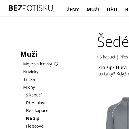
ŽENY
MUŽI
DĚTI
B
Šedé
Muži
S kapucí
|
Přes
Moje srdcovky
Zip zip? Hurá
Novinky
to taky? Když 
Trička
Mikiny
S kapucí
Přes hlavu
Bez kapuce
Na zip
Fleecové