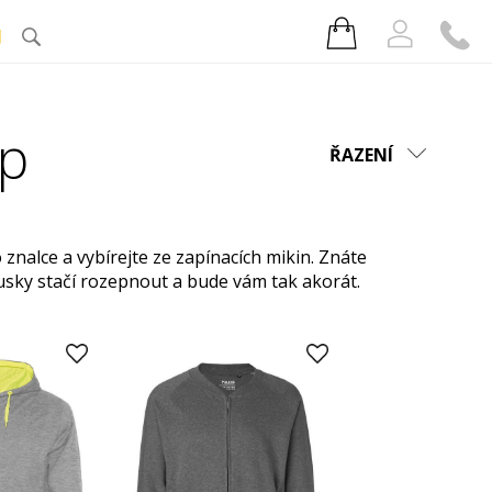
J
ip
ŘAZENÍ
nalce a vybírejte ze zapínacích mikin. Znáte
ousky stačí rozepnout a bude vám tak akorát.