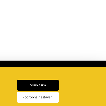
Sociální sítě
Bezpotisku.cz
Naše projekty
Souhlasím
s
Tik Tok
Obchodní podmínky
Belabel.cz
l
Facebook
Vše o nákupu
Bezkempu.cz
Instagram
Souhlas s cookies
Podrobné nastavení
Doprava a vracení
Cashback