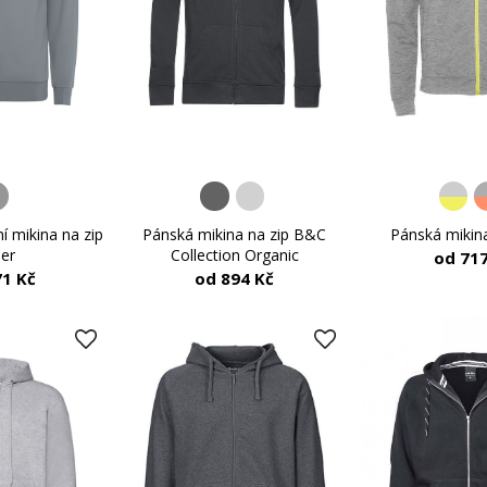
í mikina na zip
Pánská mikina na zip B&C
Pánská mikina
ier
Collection Organic
od 717
71 Kč
od 894 Kč