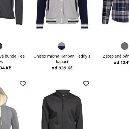
ová bunda Tee
Zateplená pán
Unisex mikina Kariban Teddy s
ys
kapucí
od 124
34 Kč
od 939 Kč