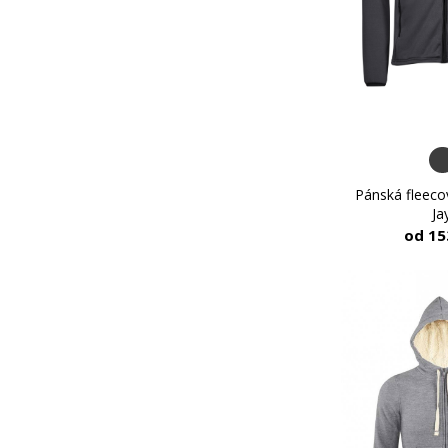
Pánská fleec
Ja
od 15