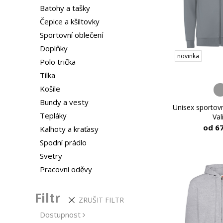
Batohy a tašky
Čepice a kšiltovky
Sportovní oblečení
Doplňky
novinka
Polo trička
Tílka
Košile
Bundy a vesty
Unisex sportovn
Tepláky
Val
od 6
Kalhoty a kraťasy
Spodní prádlo
Svetry
Pracovní oděvy
Filtr
ZRUŠIT FILTR
Dostupnost