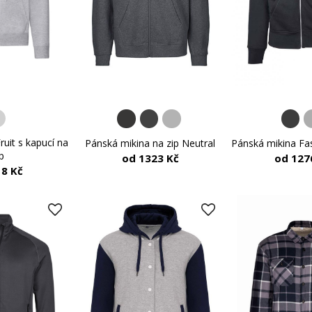
uit s kapucí na
Pánská mikina na zip Neutral
Pánská mikina Fa
p
od 1323 Kč
od 127
18 Kč