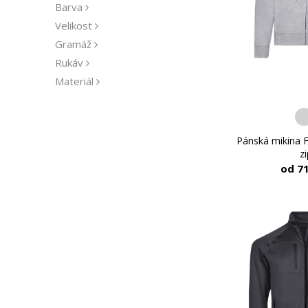
Barva
Velikost
Gramáž
Rukáv
Materiál
Výstřih
Udržitelnost
Střih
Pánská mikina Fr
zi
Výrobce
od 7