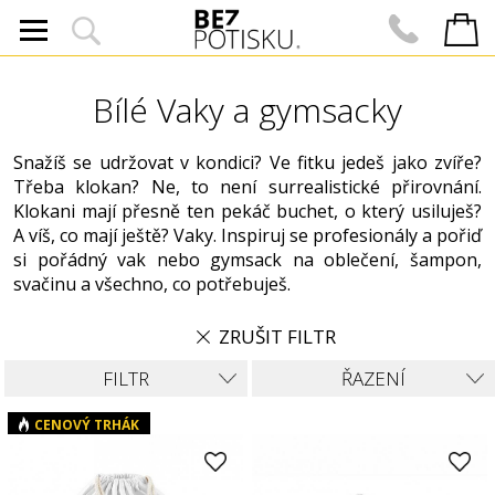
Bílé Vaky a gymsacky
Snažíš se udržovat v kondici? Ve fitku jedeš jako zvíře?
Třeba klokan? Ne, to není surrealistické přirovnání.
Klokani mají přesně ten pekáč buchet, o který usiluješ?
A víš, co mají ještě? Vaky. Inspiruj se profesionály a pořiď
si pořádný vak nebo gymsack na oblečení, šampon,
svačinu a všechno, co potřebuješ.
ZRUŠIT FILTR
FILTR
ŘAZENÍ
CENOVÝ TRHÁK