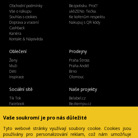
Obchodní podmínky
Bezpotisku. Proč?
Vše o nákupu
ukliZENo. Tečka.
Souhlas s cookies
Ke kořenům respektu
Doprava a vracení
Nakupuj s QR kódy
Cashback
Kariéra
Kontakt & Nápověda
Oblečení
Prodejny
Ženy
Praha Štross
Muži
Praha Anděl
Děti
Brno
Inspirace
Olomouc
Sociální sítě
Naše projekty
Tik Tok
Belabel.cz
Facebook
Bezkempu.cz
Instagram
Vaše soukromí je pro nás důležité
Tyto webové stránky využívají soubory cookie. Cookies jsou
používány pro personalizování reklam, což nám umožňuje
Lemicom spol. s r.o. | IČ 27561054