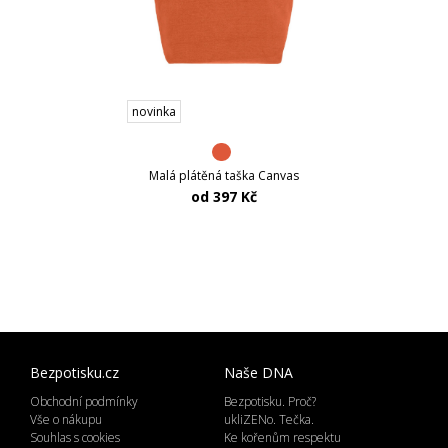
novinka
Malá plátěná taška Canvas
od 397 Kč
Bezpotisku.cz
Naše DNA
Obchodní podmínky
Bezpotisku. Proč?
Vše o nákupu
ukliZENo. Tečka.
Souhlas s cookies
Ke kořenům respektu