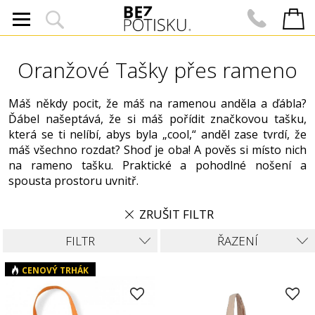
Oranžové Tašky přes rameno
Máš někdy pocit, že máš na ramenou anděla a ďábla?
Ďábel našeptává, že si máš pořídit značkovou tašku,
která se ti nelíbí, abys byla „cool,“ anděl zase tvrdí, že
máš všechno rozdat? Shoď je oba! A pověs si místo nich
na rameno tašku. Praktické a pohodlné nošení a
spousta prostoru uvnitř.
ZRUŠIT FILTR
FILTR
ŘAZENÍ
CENOVÝ TRHÁK