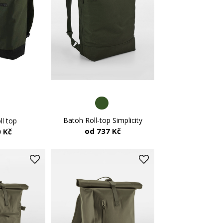
Batoh Roll-top Simplicity
ll top
od 737 Kč
 Kč