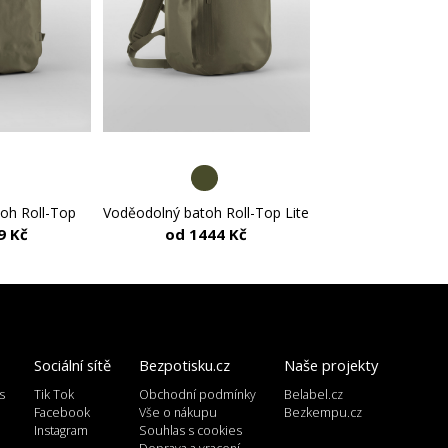
oh Roll-Top
Voděodolný batoh Roll-Top Lite
9 Kč
od 1444 Kč
Sociální sítě
Bezpotisku.cz
Naše projekty
s
Tik Tok
Obchodní podmínky
Belabel.cz
l
Facebook
Vše o nákupu
Bezkempu.cz
Instagram
Souhlas s cookies