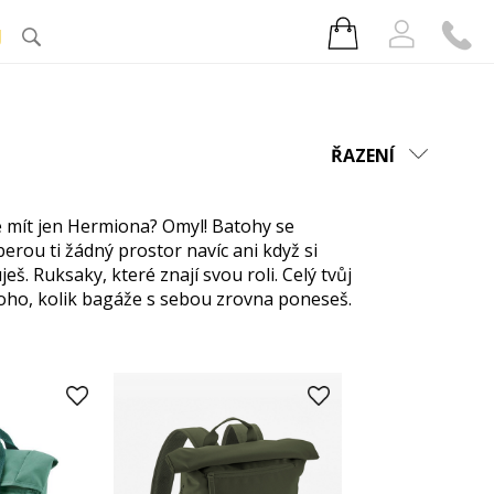
J
ŘAZENÍ
e mít jen Hermiona? Omyl! Batohy se
rou ti žádný prostor navíc ani když si
š. Ruksaky, které znají svou roli. Celý tvůj
toho, kolik bagáže s sebou zrovna poneseš.