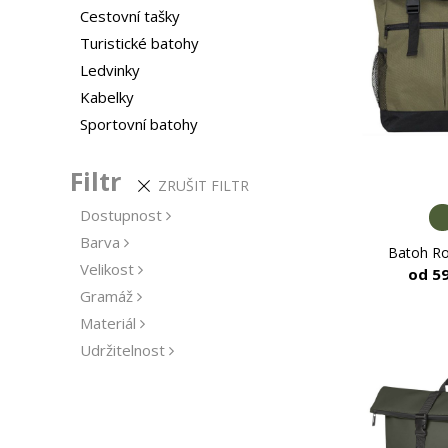
Cestovní tašky
Turistické batohy
Ledvinky
Kabelky
Sportovní batohy
Filtr
ZRUŠIT FILTR
Dostupnost
Barva
Batoh R
Velikost
od 5
Gramáž
Materiál
Udržitelnost