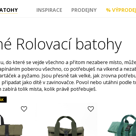
ATOHY
INSPIRACE
PRODEJNY
%
VÝPRODE
né Rolovací batohy
šku, do které se vejde všechno a přitom nezabere místo, můž
apínáním poberou všechno, co potřebuješ na víkend a nezabe
rtáček a pyžamo. Jsou přesně tak velké, jak zrovna potřebuje
 připadat jako dítě v zavinovačce. Povol nebo utáhni podle 
 zabírá tolik místa, kolik právě potřebuješ.
ÁK