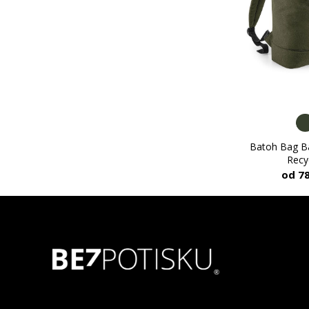
Batoh Bag B
Recy
od 7