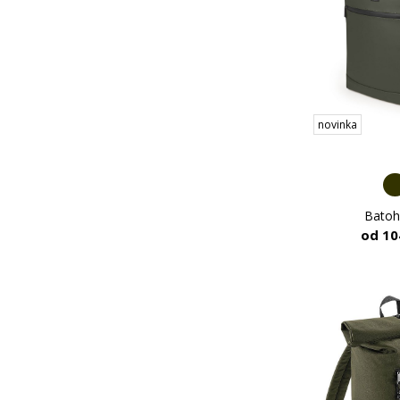
novinka
Batoh
od 10