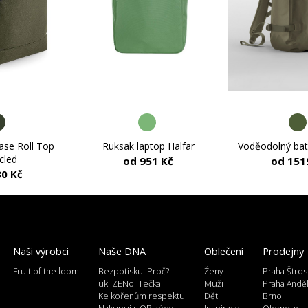
Voděodolný bat
ase Roll Top
Ruksak laptop Halfar
cled
od 151
od 951 Kč
80 Kč
Naši výrobci
Naše DNA
Oblečení
Prodejny
Fruit of the loom
Bezpotisku. Proč?
Ženy
Praha Štros
ukliZENo. Tečka.
Muži
Praha Andě
Ke kořenům respektu
Děti
Brno