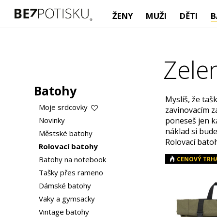
ŽENY
MUŽI
DĚTI
B
Zele
Batohy
Myslíš, že ta
Moje srdcovky
zavinovacím z
Novinky
poneseš jen ka
náklad si bude
Městské batohy
Rolovací batoh
Rolovací batohy
Batohy na notebook
CENOVÝ TRH
Tašky přes rameno
Dámské batohy
Vaky a gymsacky
Vintage batohy