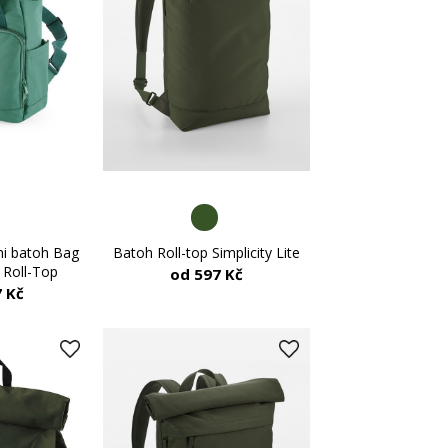
Batoh Roll-top Simplicity Lite
ni batoh Bag
 Roll-Top
od 597 Kč
 Kč