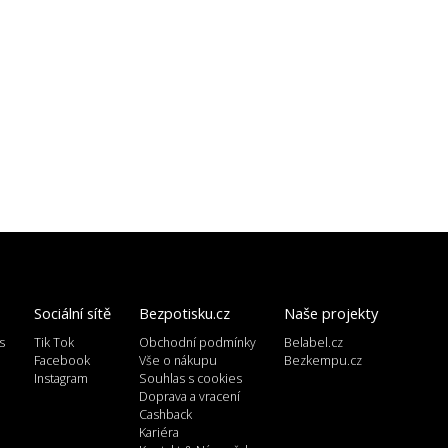
Sociální sítě
Bezpotisku.cz
Naše projekty
s
Tik Tok
Obchodní podmínky
Belabel.cz
l
Facebook
Vše o nákupu
Bezkempu.cz
Instagram
Souhlas s cookies
Doprava a vracení
Cashback
Kariéra