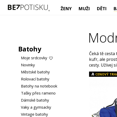
ŽENY
MUŽI
DĚTI
B
Modr
Batohy
Čeká tě cesta 
Moje srdcovky
kufr, ale pros
Novinky
cesty. Užívej s
Městské batohy
CENOVÝ TRH
Rolovací batohy
Batohy na notebook
Tašky přes rameno
Dámské batohy
Vaky a gymsacky
Vintage batohy