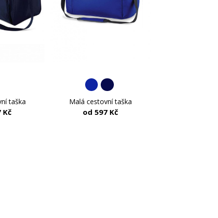
vní taška
Malá cestovní taška
 Kč
od 597 Kč