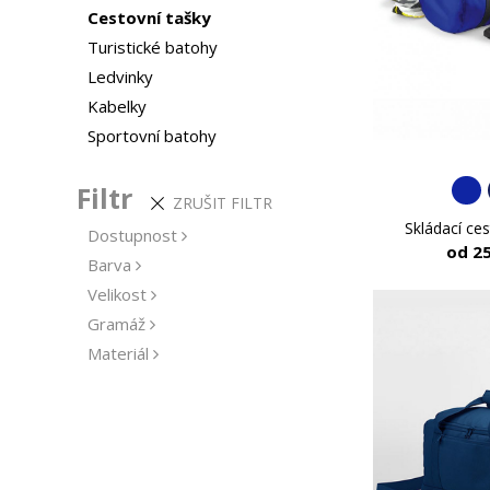
Cestovní tašky
Turistické batohy
Ledvinky
Kabelky
Sportovní batohy
Filtr
ZRUŠIT FILTR
Skládací ces
Dostupnost
od 2
Barva
Velikost
Gramáž
Materiál