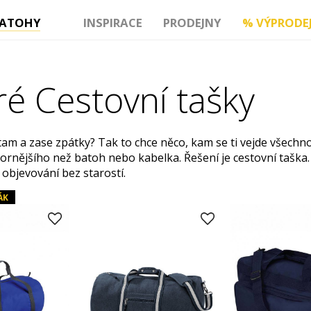
ATOHY
INSPIRACE
PRODEJNY
%
VÝPRODE
é Cestovní tašky
tam a zase zpátky? Tak to chce něco, kam se ti vejde všechn
tornějšího než batoh nebo kabelka. Řešení je cestovní taška.
i objevování bez starostí.
ÁK