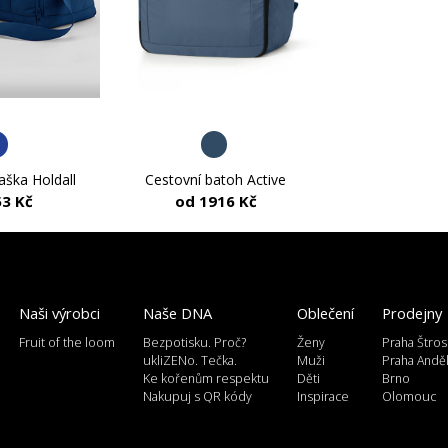
aška Holdall
Cestovní batoh Active
53 Kč
od 1916 Kč
Naši výrobci
Naše DNA
Oblečení
Prodejny
Fruit of the loom
Bezpotisku. Proč?
Ženy
Praha Štros
ukliZENo. Tečka.
Muži
Praha Andě
Ke kořenům respektu
Děti
Brno
Nakupuj s QR kódy
Inspirace
Olomouc