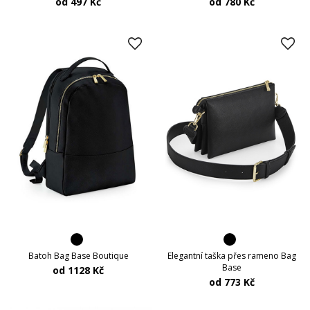
od 497 Kč
od 780 Kč
Batoh Bag Base Boutique
Elegantní taška přes rameno Bag
Base
od 1128 Kč
od 773 Kč